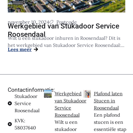
november 10, 2024
Postcode
Werkgebied van Stukadoor Service
Roosendaal
Wilt u een stukadoor inhuren in Roosendaal? Dit is
het werkgebied van Stukadoor Service Roosendaal:...
Lees meer
Contactinformatie:
Werkgebied
Plafond laten
Stukadoor
van Stukadoor
Stucen in
Service
Service
Roosendaal
Roosendaal
Roosendaal
Een plafond
KVK:
Wilt u een
stucen is een
58037640
stukadoor
essentiële stap