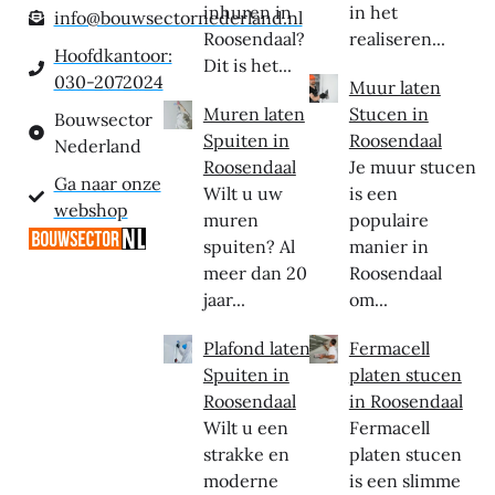
inhuren in
in het
info@bouwsectornederland.nl
Roosendaal?
realiseren...
Hoofdkantoor:
Dit is het...
030-2072024
Muur laten
Muren laten
Stucen in
Bouwsector
Spuiten in
Roosendaal
Nederland
Roosendaal
Je muur stucen
Ga naar onze
Wilt u uw
is een
webshop
muren
populaire
spuiten? Al
manier in
meer dan 20
Roosendaal
jaar...
om...
Plafond laten
Fermacell
Spuiten in
platen stucen
Roosendaal
in Roosendaal
Wilt u een
Fermacell
strakke en
platen stucen
moderne
is een slimme