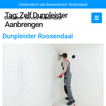
Onderdeel van Bouwsector Nederland
Tag:
Zelf Dunpleister
Stukadoor Service Roosendaal
Aanbrengen
Dunpleister Roosendaal