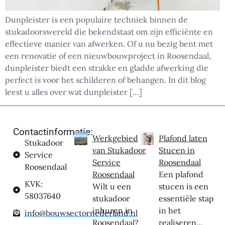
Dunpleister is een populaire techniek binnen de
stukadoorswereld die bekendstaat om zijn efficiënte en
effectieve manier van afwerken. Of u nu bezig bent met
een renovatie of een nieuwbouwproject in Roosendaal,
dunpleister biedt een strakke en gladde afwerking die
perfect is voor het schilderen of behangen. In dit blog
leest u alles over wat dunpleister […]
Contactinformatie:
Werkgebied
Plafond laten
Stukadoor
van Stukadoor
Stucen in
Service
Service
Roosendaal
Roosendaal
Roosendaal
Een plafond
KVK:
Wilt u een
stucen is een
58037640
stukadoor
essentiële stap
inhuren in
in het
info@bouwsectornederland.nl
Roosendaal?
realiseren...