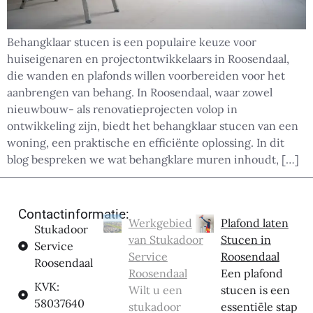
Behangklaar stucen is een populaire keuze voor
huiseigenaren en projectontwikkelaars in Roosendaal,
die wanden en plafonds willen voorbereiden voor het
aanbrengen van behang. In Roosendaal, waar zowel
nieuwbouw- als renovatieprojecten volop in
ontwikkeling zijn, biedt het behangklaar stucen van een
woning, een praktische en efficiënte oplossing. In dit
blog bespreken we wat behangklare muren inhoudt, […]
Contactinformatie:
Werkgebied
Plafond laten
Stukadoor
van Stukadoor
Stucen in
Service
Service
Roosendaal
Roosendaal
Roosendaal
Een plafond
KVK:
Wilt u een
stucen is een
58037640
stukadoor
essentiële stap