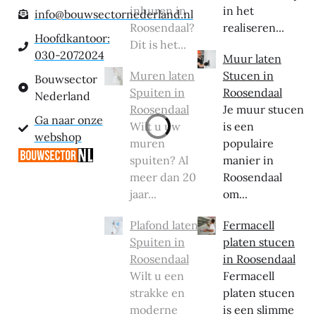
inhuren in
in het
info@bouwsectornederland.nl
Roosendaal?
realiseren...
Hoofdkantoor:
Dit is het...
030-2072024
Muur laten
Muren laten
Stucen in
Bouwsector
Spuiten in
Roosendaal
Nederland
Roosendaal
Je muur stucen
Ga naar onze
Wilt u uw
is een
webshop
muren
populaire
spuiten? Al
manier in
meer dan 20
Roosendaal
jaar...
om...
Plafond laten
Fermacell
Spuiten in
platen stucen
Roosendaal
in Roosendaal
Wilt u een
Fermacell
strakke en
platen stucen
moderne
is een slimme