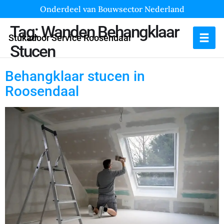
Onderdeel van Bouwsector Nederland
Tag:
Wanden Behangklaar
Stukadoor Service Roosendaal
Stucen
Behangklaar stucen in
Roosendaal