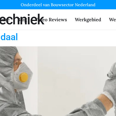
Onderdeel van Bouwsector Nederland
techniek
ome
Blog
Video Reviews
Werkgebied
We
daal