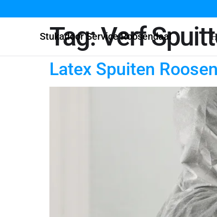
Tag:
Verf Spuit
Stukadoor Service Roosendaal
H
Latex Spuiten Roosen