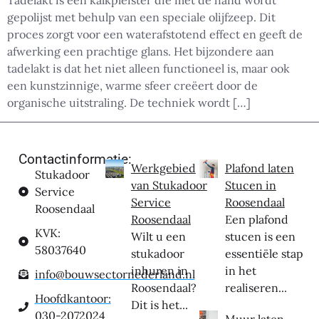
Tadelakt is een kalkpleister die met de hand wordt
gepolijst met behulp van een speciale olijfzeep. Dit
proces zorgt voor een waterafstotend effect en geeft de
afwerking een prachtige glans. Het bijzondere aan
tadelakt is dat het niet alleen functioneel is, maar ook
een kunstzinnige, warme sfeer creëert door de
organische uitstraling. De techniek wordt […]
Contactinformatie:
Werkgebied
Plafond laten
Stukadoor
van Stukadoor
Stucen in
Service
Service
Roosendaal
Roosendaal
Roosendaal
Een plafond
KVK:
Wilt u een
stucen is een
58037640
stukadoor
essentiële stap
inhuren in
in het
info@bouwsectornederland.nl
Roosendaal?
realiseren...
Hoofdkantoor:
Dit is het...
030-2072024
Muur laten