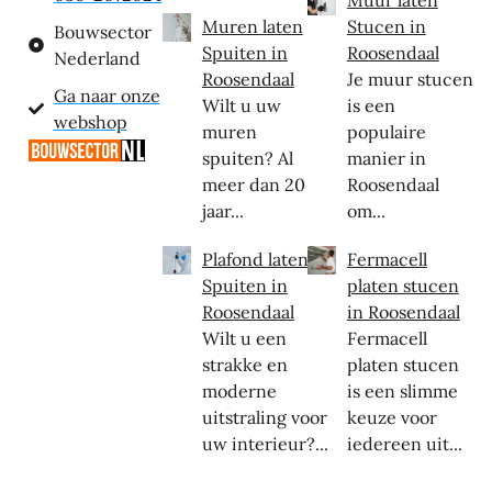
Muren laten
Stucen in
Bouwsector
Spuiten in
Roosendaal
Nederland
Roosendaal
Je muur stucen
Ga naar onze
Wilt u uw
is een
webshop
muren
populaire
spuiten? Al
manier in
meer dan 20
Roosendaal
jaar...
om...
Plafond laten
Fermacell
Spuiten in
platen stucen
Roosendaal
in Roosendaal
Wilt u een
Fermacell
strakke en
platen stucen
moderne
is een slimme
uitstraling voor
keuze voor
uw interieur?...
iedereen uit...