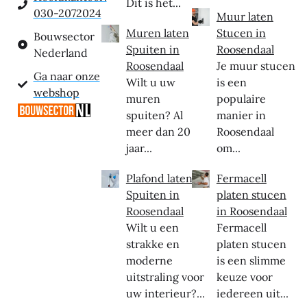
Dit is het...
030-2072024
Muur laten
Muren laten
Stucen in
Bouwsector
Spuiten in
Roosendaal
Nederland
Roosendaal
Je muur stucen
Ga naar onze
Wilt u uw
is een
webshop
muren
populaire
spuiten? Al
manier in
meer dan 20
Roosendaal
jaar...
om...
Plafond laten
Fermacell
Spuiten in
platen stucen
Roosendaal
in Roosendaal
Wilt u een
Fermacell
strakke en
platen stucen
moderne
is een slimme
uitstraling voor
keuze voor
uw interieur?...
iedereen uit...