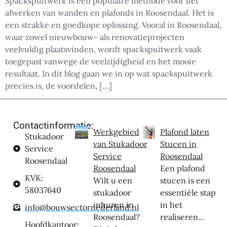
Spackspuitwerk is een populaire methode voor het
afwerken van wanden en plafonds in Roosendaal. Het is
een strakke en goedkope oplossing. Vooral in Roosendaal,
waar zowel nieuwbouw- als renovatieprojecten
veelvuldig plaatsvinden, wordt spackspuitwerk vaak
toegepast vanwege de veelzijdigheid en het mooie
resultaat. In dit blog gaan we in op wat spackspuitwerk
precies is, de voordelen, […]
Contactinformatie:
Werkgebied
Plafond laten
Stukadoor
van Stukadoor
Stucen in
Service
Service
Roosendaal
Roosendaal
Roosendaal
Een plafond
KVK:
Wilt u een
stucen is een
58037640
stukadoor
essentiële stap
inhuren in
in het
info@bouwsectornederland.nl
Roosendaal?
realiseren...
Hoofdkantoor: