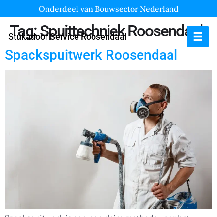
Onderdeel van Bouwsector Nederland
Tag:
Spuittechniek Roosendaal
Stukadoor Service Roosendaal
Spackspuitwerk Roosendaal