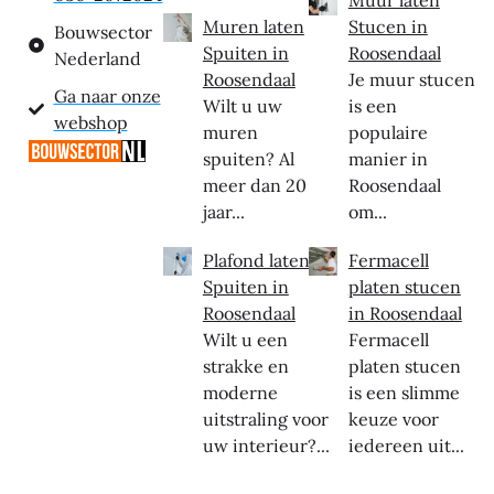
Muur laten
Muren laten
Stucen in
Bouwsector
Spuiten in
Roosendaal
Nederland
Roosendaal
Je muur stucen
Ga naar onze
Wilt u uw
is een
webshop
muren
populaire
spuiten? Al
manier in
meer dan 20
Roosendaal
jaar...
om...
Plafond laten
Fermacell
Spuiten in
platen stucen
Roosendaal
in Roosendaal
Wilt u een
Fermacell
strakke en
platen stucen
moderne
is een slimme
uitstraling voor
keuze voor
uw interieur?...
iedereen uit...