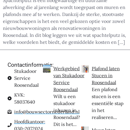
Spachtelputz is een hoogwaardige en duurzame
afwerking die al jarenlang wordt toegepast om muren en
plafonds mee af te werken. Dankzij de sterke, stootvaste
eigenschappen is het een veel gekozen optie voor zowel
nieuwbouwwoningen als renovatiewoningen in
Roosendaal. In dit blog leggen we uit wat spachtelputz is,
welke voordelen het biedt, de gemiddelde kosten en […]
Contactinformatie:
Werkgebied
Plafond laten
Stukadoor
van Stukadoor
Stucen in
Service
Service
Roosendaal
Roosendaal
Roosendaal
Een plafond
KVK:
Wilt u een
stucen is een
58037640
stukadoor
essentiële stap
inhuren in
in het
info@bouwsectornederland.nl
Roosendaal?
realiseren...
Hoofdkantoor:
Dit is het...
030-2072024