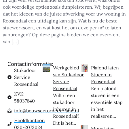
ook voordelige opties zoals dunpleisteren. Wij begrijpen
dat het kiezen van de juiste afwerking voor uw woning in
Roosendaal een uitdaging kan zijn. Wat is nu de beste
stucwerksoort, en wat kost het om deze per m² te laten
aanbrengen? Op deze pagina bieden we een overzicht
van […]
Contactinformatie:
Werkgebied
Plafond laten
Stukadoor
van Stukadoor
Stucen in
Service
Service
Roosendaal
Roosendaal
Roosendaal
Een plafond
KVK:
Wilt u een
stucen is een
58037640
stukadoor
essentiële stap
inhuren in
in het
info@bouwsectornederland.nl
Roosendaal?
realiseren...
Hoofdkantoor:
Dit is het...
030-2072024
Muur laten