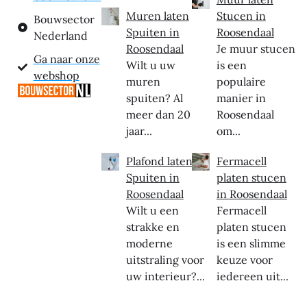
Muren laten
Stucen in
Bouwsector
Spuiten in
Roosendaal
Nederland
Roosendaal
Je muur stucen
Ga naar onze
Wilt u uw
is een
webshop
muren
populaire
spuiten? Al
manier in
meer dan 20
Roosendaal
jaar...
om...
Plafond laten
Fermacell
Spuiten in
platen stucen
Roosendaal
in Roosendaal
Wilt u een
Fermacell
strakke en
platen stucen
moderne
is een slimme
uitstraling voor
keuze voor
uw interieur?...
iedereen uit...