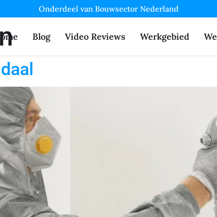
Onderdeel van Bouwsector Nederland
en
ome
Blog
Video Reviews
Werkgebied
We
daal