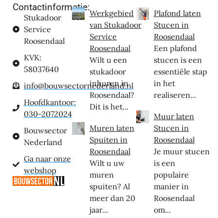
Contactinformatie:
Werkgebied
Plafond laten
Stukadoor
van Stukadoor
Stucen in
Service
Service
Roosendaal
Roosendaal
Roosendaal
Een plafond
KVK:
Wilt u een
stucen is een
58037640
stukadoor
essentiële stap
inhuren in
in het
info@bouwsectornederland.nl
Roosendaal?
realiseren...
Hoofdkantoor:
Dit is het...
030-2072024
Muur laten
Muren laten
Stucen in
Bouwsector
Spuiten in
Roosendaal
Nederland
Roosendaal
Je muur stucen
Ga naar onze
Wilt u uw
is een
webshop
muren
populaire
spuiten? Al
manier in
meer dan 20
Roosendaal
jaar...
om...