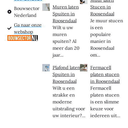
Muren laten
Stucen in
Bouwsector
Spuiten in
Roosendaal
Nederland
Roosendaal
Je muur stucen
Ga naar onze
Wilt u uw
is een
webshop
muren
populaire
spuiten? Al
manier in
meer dan 20
Roosendaal
jaar...
om...
Plafond laten
Fermacell
Spuiten in
platen stucen
Roosendaal
in Roosendaal
Wilt u een
Fermacell
strakke en
platen stucen
moderne
is een slimme
uitstraling voor
keuze voor
uw interieur?...
iedereen uit...