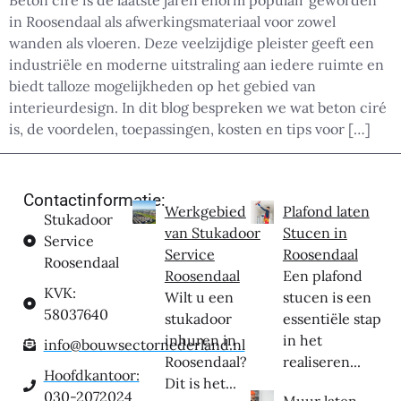
Beton ciré is de laatste jaren enorm populair geworden
in Roosendaal als afwerkingsmateriaal voor zowel
wanden als vloeren. Deze veelzijdige pleister geeft een
industriële en moderne uitstraling aan iedere ruimte en
biedt talloze mogelijkheden op het gebied van
interieurdesign. In dit blog bespreken we wat beton ciré
is, de voordelen, toepassingen, kosten en tips voor […]
Contactinformatie:
Werkgebied
Plafond laten
Stukadoor
van Stukadoor
Stucen in
Service
Service
Roosendaal
Roosendaal
Roosendaal
Een plafond
KVK:
Wilt u een
stucen is een
58037640
stukadoor
essentiële stap
inhuren in
in het
info@bouwsectornederland.nl
Roosendaal?
realiseren...
Hoofdkantoor:
Dit is het...
030-2072024
Muur laten