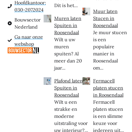
Hoofdkantoor:
Dit is het...
030-2072024
Muur laten
Muren laten
Stucen in
Bouwsector
Spuiten in
Roosendaal
Nederland
Roosendaal
Je muur stucen
Ga naar onze
Wilt u uw
is een
webshop
muren
populaire
spuiten? Al
manier in
meer dan 20
Roosendaal
jaar...
om...
Plafond laten
Fermacell
Spuiten in
platen stucen
Roosendaal
in Roosendaal
Wilt u een
Fermacell
strakke en
platen stucen
moderne
is een slimme
uitstraling voor
keuze voor
uw interieur?...
iedereen uit...