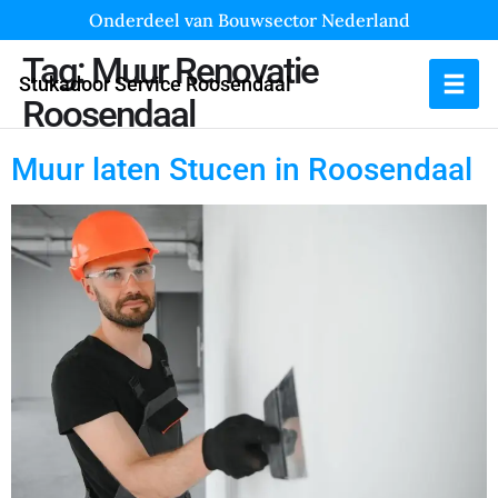
Onderdeel van Bouwsector Nederland
Tag:
Muur Renovatie
Stukadoor Service Roosendaal
Roosendaal
Muur laten Stucen in Roosendaal