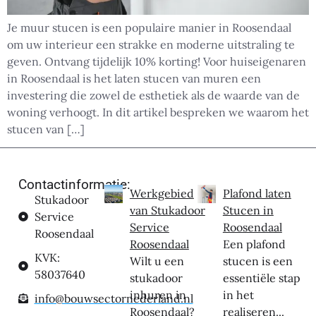
Je muur stucen is een populaire manier in Roosendaal
om uw interieur een strakke en moderne uitstraling te
geven. Ontvang tijdelijk 10% korting! Voor huiseigenaren
in Roosendaal is het laten stucen van muren een
investering die zowel de esthetiek als de waarde van de
woning verhoogt. In dit artikel bespreken we waarom het
stucen van […]
Contactinformatie:
Werkgebied
Plafond laten
Stukadoor
van Stukadoor
Stucen in
Service
Service
Roosendaal
Roosendaal
Roosendaal
Een plafond
KVK:
Wilt u een
stucen is een
58037640
stukadoor
essentiële stap
inhuren in
in het
info@bouwsectornederland.nl
Roosendaal?
realiseren...