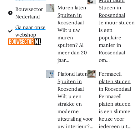
Muren laten
Stucen in
Bouwsector
Spuiten in
Roosendaal
Nederland
Roosendaal
Je muur stucen
Ga naar onze
Wilt u uw
is een
webshop
muren
populaire
spuiten? Al
manier in
meer dan 20
Roosendaal
jaar...
om...
Plafond laten
Fermacell
Spuiten in
platen stucen
Roosendaal
in Roosendaal
Wilt u een
Fermacell
strakke en
platen stucen
moderne
is een slimme
uitstraling voor
keuze voor
uw interieur?...
iedereen uit...