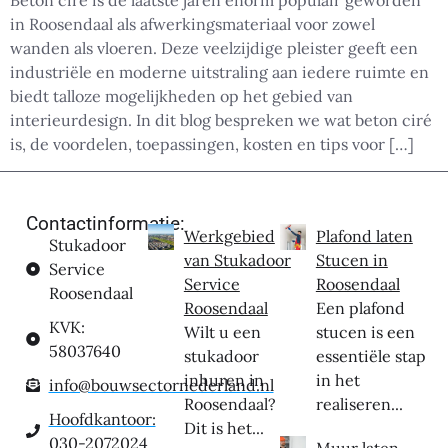
Beton ciré is de laatste jaren enorm populair geworden
in Roosendaal als afwerkingsmateriaal voor zowel
wanden als vloeren. Deze veelzijdige pleister geeft een
industriële en moderne uitstraling aan iedere ruimte en
biedt talloze mogelijkheden op het gebied van
interieurdesign. In dit blog bespreken we wat beton ciré
is, de voordelen, toepassingen, kosten en tips voor […]
Contactinformatie:
Werkgebied
Plafond laten
Stukadoor
van Stukadoor
Stucen in
Service
Service
Roosendaal
Roosendaal
Roosendaal
Een plafond
KVK:
Wilt u een
stucen is een
58037640
stukadoor
essentiële stap
inhuren in
in het
info@bouwsectornederland.nl
Roosendaal?
realiseren...
Hoofdkantoor:
Dit is het...
030-2072024
Muur laten