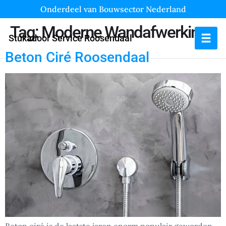
Onderdeel van Bouwsector Nederland
Tag:
Moderne Wandafwerking
Stukadoor Service Roosendaal
Beton Ciré Roosendaal