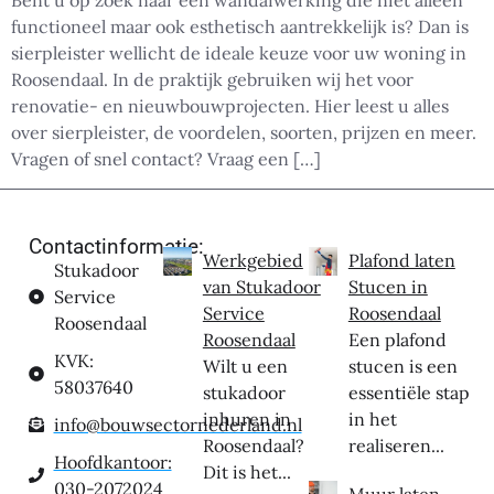
Bent u op zoek naar een wandafwerking die niet alleen
functioneel maar ook esthetisch aantrekkelijk is? Dan is
sierpleister wellicht de ideale keuze voor uw woning in
Roosendaal. In de praktijk gebruiken wij het voor
renovatie- en nieuwbouwprojecten. Hier leest u alles
over sierpleister, de voordelen, soorten, prijzen en meer.
Vragen of snel contact? Vraag een […]
Contactinformatie:
Werkgebied
Plafond laten
Stukadoor
van Stukadoor
Stucen in
Service
Service
Roosendaal
Roosendaal
Roosendaal
Een plafond
KVK:
Wilt u een
stucen is een
58037640
stukadoor
essentiële stap
inhuren in
in het
info@bouwsectornederland.nl
Roosendaal?
realiseren...
Hoofdkantoor:
Dit is het...
030-2072024
Muur laten