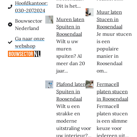
Hoofdkantoor:
Dit is het...
030-2072024
Muur laten
Muren laten
Stucen in
Bouwsector
Spuiten in
Roosendaal
Nederland
Roosendaal
Je muur stucen
Ga naar onze
Wilt u uw
is een
webshop
muren
populaire
spuiten? Al
manier in
meer dan 20
Roosendaal
jaar...
om...
Plafond laten
Fermacell
Spuiten in
platen stucen
Roosendaal
in Roosendaal
Wilt u een
Fermacell
strakke en
platen stucen
moderne
is een slimme
uitstraling voor
keuze voor
uw interieur?...
iedereen uit...