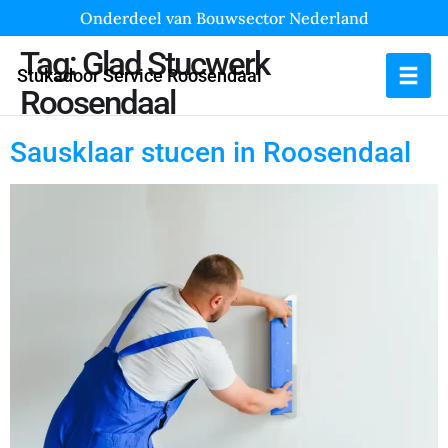
Onderdeel van Bouwsector Nederland
Tag:
Glad Stucwerk
Stukadoor Service Roosendaal
Roosendaal
Sausklaar stucen in Roosendaal