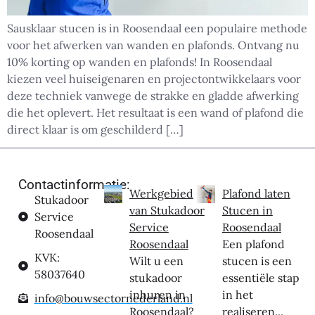
Sausklaar stucen is in Roosendaal een populaire methode
voor het afwerken van wanden en plafonds. Ontvang nu
10% korting op wanden en plafonds! In Roosendaal
kiezen veel huiseigenaren en projectontwikkelaars voor
deze techniek vanwege de strakke en gladde afwerking
die het oplevert. Het resultaat is een wand of plafond die
direct klaar is om geschilderd […]
Contactinformatie:
Werkgebied
Plafond laten
Stukadoor
van Stukadoor
Stucen in
Service
Service
Roosendaal
Roosendaal
Roosendaal
Een plafond
KVK:
Wilt u een
stucen is een
58037640
stukadoor
essentiële stap
inhuren in
in het
info@bouwsectornederland.nl
Roosendaal?
realiseren...