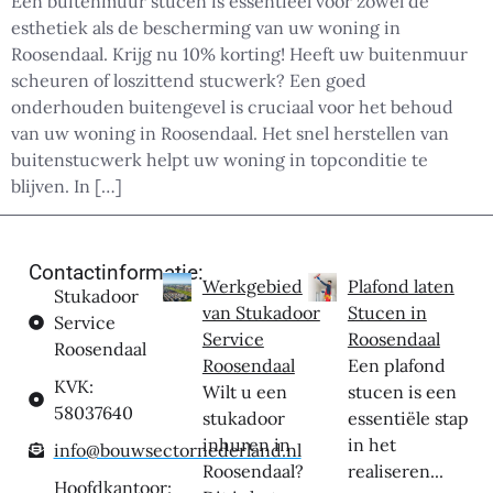
Een buitenmuur stucen is essentieel voor zowel de
esthetiek als de bescherming van uw woning in
Roosendaal. Krijg nu 10% korting! Heeft uw buitenmuur
scheuren of loszittend stucwerk? Een goed
onderhouden buitengevel is cruciaal voor het behoud
van uw woning in Roosendaal. Het snel herstellen van
buitenstucwerk helpt uw woning in topconditie te
blijven. In […]
Contactinformatie:
Werkgebied
Plafond laten
Stukadoor
van Stukadoor
Stucen in
Service
Service
Roosendaal
Roosendaal
Roosendaal
Een plafond
KVK:
Wilt u een
stucen is een
58037640
stukadoor
essentiële stap
inhuren in
in het
info@bouwsectornederland.nl
Roosendaal?
realiseren...
Hoofdkantoor: