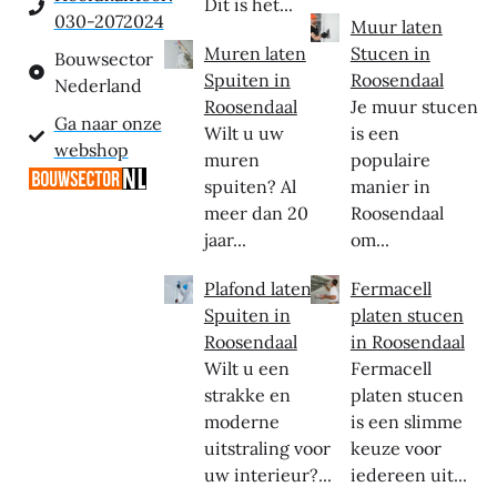
Dit is het...
030-2072024
Muur laten
Muren laten
Stucen in
Bouwsector
Spuiten in
Roosendaal
Nederland
Roosendaal
Je muur stucen
Ga naar onze
Wilt u uw
is een
webshop
muren
populaire
spuiten? Al
manier in
meer dan 20
Roosendaal
jaar...
om...
Plafond laten
Fermacell
Spuiten in
platen stucen
Roosendaal
in Roosendaal
Wilt u een
Fermacell
strakke en
platen stucen
moderne
is een slimme
uitstraling voor
keuze voor
uw interieur?...
iedereen uit...