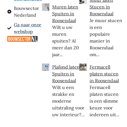
Muren laten
Stucen in
Bouwsector
Spuiten in
Roosendaal
Nederland
Roosendaal
Je muur stucen
Ga naar onze
Wilt u uw
is een
webshop
muren
populaire
spuiten? Al
manier in
meer dan 20
Roosendaal
jaar...
om...
Plafond laten
Fermacell
Spuiten in
platen stucen
Roosendaal
in Roosendaal
Wilt u een
Fermacell
strakke en
platen stucen
moderne
is een slimme
uitstraling voor
keuze voor
uw interieur?...
iedereen uit...