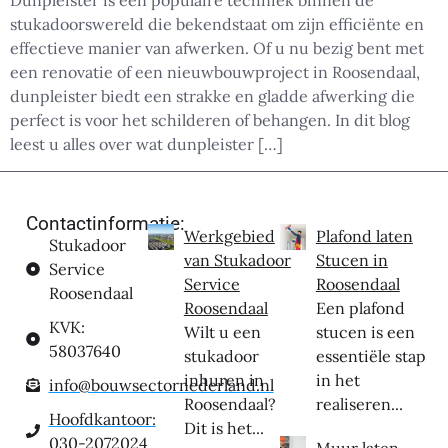
Dunpleister is een populaire techniek binnen de
stukadoorswereld die bekendstaat om zijn efficiënte en
effectieve manier van afwerken. Of u nu bezig bent met
een renovatie of een nieuwbouwproject in Roosendaal,
dunpleister biedt een strakke en gladde afwerking die
perfect is voor het schilderen of behangen. In dit blog
leest u alles over wat dunpleister […]
Contactinformatie:
Werkgebied
Plafond laten
Stukadoor
van Stukadoor
Stucen in
Service
Service
Roosendaal
Roosendaal
Roosendaal
Een plafond
KVK:
Wilt u een
stucen is een
58037640
stukadoor
essentiële stap
inhuren in
in het
info@bouwsectornederland.nl
Roosendaal?
realiseren...
Hoofdkantoor:
Dit is het...
030-2072024
Muur laten