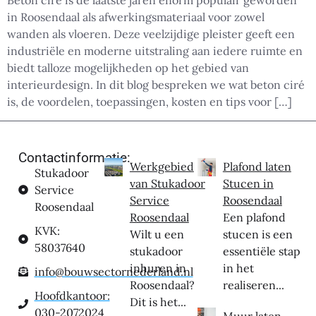
Beton ciré is de laatste jaren enorm populair geworden
in Roosendaal als afwerkingsmateriaal voor zowel
wanden als vloeren. Deze veelzijdige pleister geeft een
industriële en moderne uitstraling aan iedere ruimte en
biedt talloze mogelijkheden op het gebied van
interieurdesign. In dit blog bespreken we wat beton ciré
is, de voordelen, toepassingen, kosten en tips voor […]
Contactinformatie:
Werkgebied
Plafond laten
Stukadoor
van Stukadoor
Stucen in
Service
Service
Roosendaal
Roosendaal
Roosendaal
Een plafond
KVK:
Wilt u een
stucen is een
58037640
stukadoor
essentiële stap
inhuren in
in het
info@bouwsectornederland.nl
Roosendaal?
realiseren...
Hoofdkantoor:
Dit is het...
030-2072024
Muur laten