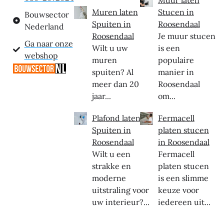
Muren laten
Stucen in
Bouwsector
Spuiten in
Roosendaal
Nederland
Roosendaal
Je muur stucen
Ga naar onze
Wilt u uw
is een
webshop
muren
populaire
spuiten? Al
manier in
meer dan 20
Roosendaal
jaar...
om...
Plafond laten
Fermacell
Spuiten in
platen stucen
Roosendaal
in Roosendaal
Wilt u een
Fermacell
strakke en
platen stucen
moderne
is een slimme
uitstraling voor
keuze voor
uw interieur?...
iedereen uit...