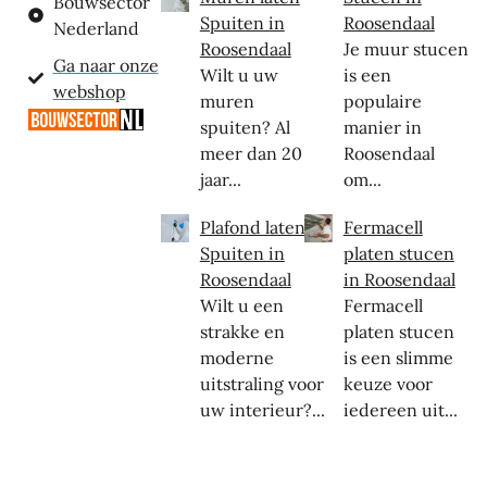
Bouwsector
Spuiten in
Roosendaal
Nederland
Roosendaal
Je muur stucen
Ga naar onze
Wilt u uw
is een
webshop
muren
populaire
spuiten? Al
manier in
meer dan 20
Roosendaal
jaar...
om...
Plafond laten
Fermacell
Spuiten in
platen stucen
Roosendaal
in Roosendaal
Wilt u een
Fermacell
strakke en
platen stucen
moderne
is een slimme
uitstraling voor
keuze voor
uw interieur?...
iedereen uit...