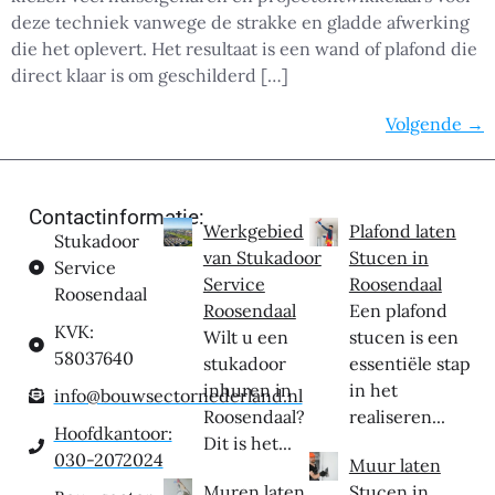
deze techniek vanwege de strakke en gladde afwerking
die het oplevert. Het resultaat is een wand of plafond die
direct klaar is om geschilderd […]
Volgende
→
Contactinformatie:
Werkgebied
Plafond laten
Stukadoor
van Stukadoor
Stucen in
Service
Service
Roosendaal
Roosendaal
Roosendaal
Een plafond
KVK:
Wilt u een
stucen is een
58037640
stukadoor
essentiële stap
inhuren in
in het
info@bouwsectornederland.nl
Roosendaal?
realiseren...
Hoofdkantoor:
Dit is het...
030-2072024
Muur laten
Muren laten
Stucen in